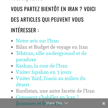
VOUS PARTEZ BIENTÔT EN IRAN ? VOICI
DES ARTICLES QUI PEUVENT VOUS
INTÉRESSER :
Notre avis sur l’Iran
Bilan et Budget de voyage en Iran
Téhéran, ville underground et de
paradoxe
Kashan, la rose de l’Iran
Visiter Ispahan en 3 jours
Visiter Yazd, l’oasis au milieu du
désert
Kurdistan, une autre facette de l’Iran
Comment s’habiller en Iran ?
(hommes et femmes)
Share This