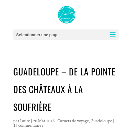
Sélectionner une page
GUADELOUPE – DE LA POINTE
DES CHÂTEAUX À LA
SOUFRIÈRE
par
Laure
|
20 Mar 2016
|
Carnets de voyage
,
Guadeloupe
|
14 commentaires