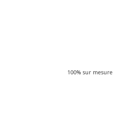
Tout savoir à propos de nos services
100% sur mesure
Notre philosophie de voyage
Nous organisons vos voyages en suivant une éthique qui nous parait 