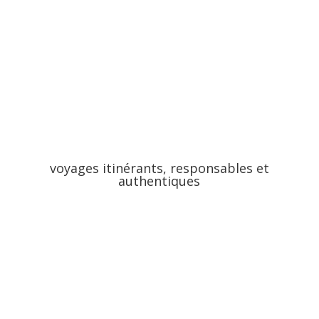
voyages itinérants, responsables et
authentiques
importante à transmettre. Respect de l’humain, des animaux et de l’e