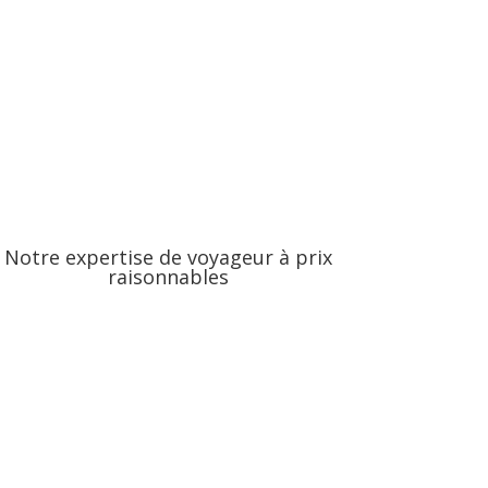
Notre expertise de voyageur à prix
raisonnables
nvironnement, venez découvrir nos piliers et valeurs de voyageurs.